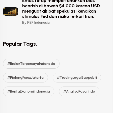
Emas tetap mempertahankan bias
bearish di bawah $4.000 karena USD
menguat akibat spekulasi kenaikan
stimulus Fed dan risiko terkait Iran.
By PEF Indonesia
Popular Tags.
#BrokerTerpercayaIndonesia
#PialangForexJakarta
#TradingLegalBappebti
#BeritaEkonomiIndonesia
#AnalisaPasarIndo