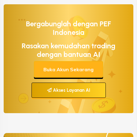
Bergabunglah dengan PEF
Indonesia
Rasakan kemudahan trading
dengan bantuan AI
Buka Akun Sekarang
Akses Layanan AI